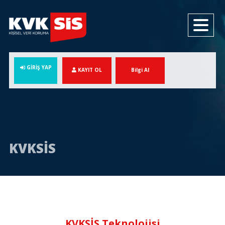
GİRİŞ YAP
KAYIT OL
Bilgi Al
KVKSİS
KVKSİS Teknolojisi