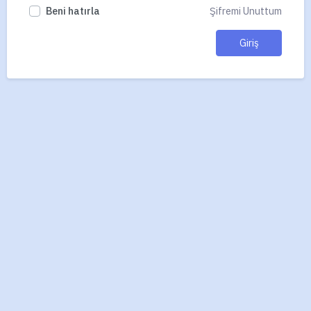
Beni hatırla
Şifremi Unuttum
Giriş