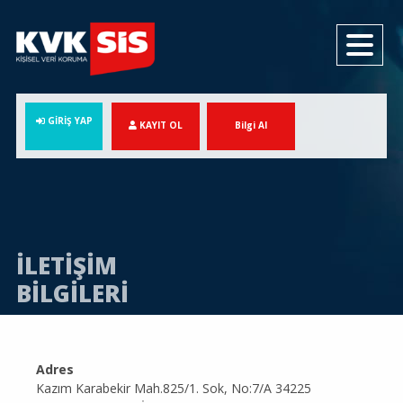
GİRİŞ YAP
KAYIT OL
Bilgi Al
İLETİŞİM
BİLGİLERİ
Adres
Kazım Karabekir Mah.825/1. Sok, No:7/A 34225